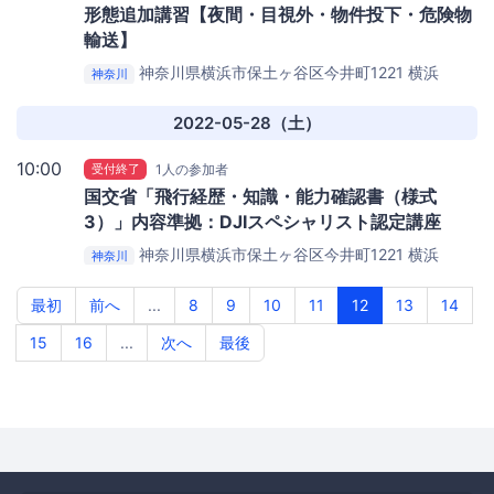
形態追加講習【夜間・目視外・物件投下・危険物
輸送】
神奈川県横浜市保土ヶ谷区今井町1221
横浜
神奈川
SunnyAeropark
2022-05-28（土）
10:00
受付終了
1人の参加者
国交省「飛行経歴・知識・能力確認書（様式
3）」内容準拠：DJIスペシャリスト認定講座
神奈川県横浜市保土ヶ谷区今井町1221
横浜
神奈川
SunnyAeropark
最初
前へ
...
8
9
10
11
12
13
14
15
16
...
次へ
最後