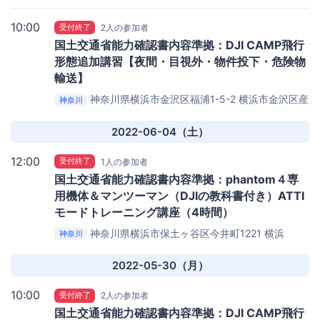
業振興センター体育館
10:00
受付終了
2人の参加者
国土交通省能力確認書内容準拠：DJI CAMP飛行
形態追加講習【夜間・目視外・物件投下・危険物
輸送】
神奈川県横浜市金沢区福浦1-5-2
横浜市金沢区産
神奈川
業振興センター
2022-06-04（土）
12:00
受付終了
1人の参加者
国土交通省能力確認書内容準拠：phantom４専
用機体＆マンツーマン（DJIの教科書付き）ATTI
モードトレーニング講座（4時間）
神奈川県横浜市保土ヶ谷区今井町1221
横浜
神奈川
SunnyAeropark
2022-05-30（月）
10:00
受付終了
2人の参加者
国土交通省能力確認書内容準拠：DJI CAMP飛行