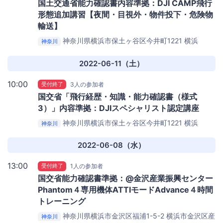
国土交通省能力確認書内容準拠：DJI CAMP飛行
形態追加講習【夜間・目視外・物件投下・危険物
輸送】
神奈川県横浜市保土ヶ谷区今井町1221
横浜
神奈川
SunnyAeropark
2022-06-11（土）
10:00
受付終了
3人の参加者
国交省「飛行経歴・知識・能力確認書（様式
3）」内容準拠：DJIスペシャリスト認定講座
神奈川県横浜市保土ヶ谷区今井町1221
横浜
神奈川
SunnyAeropark
2022-06-08（水）
13:00
受付終了
1人の参加者
国交省能力確認書準拠：@金沢産業振興センター
Phantom４専用機体ATTIモードAdvance４時間
トレーニング
神奈川県横浜市金沢区福浦1-5-2
横浜市金沢区産
神奈川