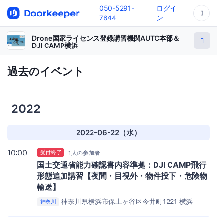
050-5291-
ログイ
7844
ン
Drone国家ライセンス登録講習機関AUTC本部＆
DJI CAMP横浜
過去のイベント
2022
2022-06-22（水）
10:00
受付終了
1人の参加者
国土交通省能力確認書内容準拠：DJI CAMP飛行
形態追加講習【夜間・目視外・物件投下・危険物
輸送】
神奈川県横浜市保土ヶ谷区今井町1221
横浜
神奈川
SunnyAeropark