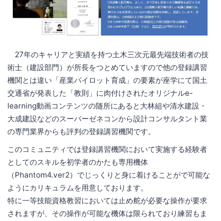
27年のキャリアと実績を持つ土木三次元最先端技術者の技
術士（建設部門）が所長をつとめていますので他の登録講習
機関とは違い「産業パイロット育成」の要素が座学にて国土
交通省が発表した「教則」に肉付けされたオリジナルe-
learning動画コンテンツの随所にあると大林組や清水建設・
大成建設などのスーパーゼネコンから設計コンサルタント業
の専門業界からも評判の登録講習機関です。
このコミュニティでは登録講習機関において実施する経験者
としてのスキルを初学者のかたも専用機体
（Phantom4.ver2）でじっくりと身に着けることがで可能な
ようにカリキュラムを用意しております。
特に一等技能資格教習においては止め舵が必要な操作が要求
されますが、その操作が可能な機体は限られており練習もま