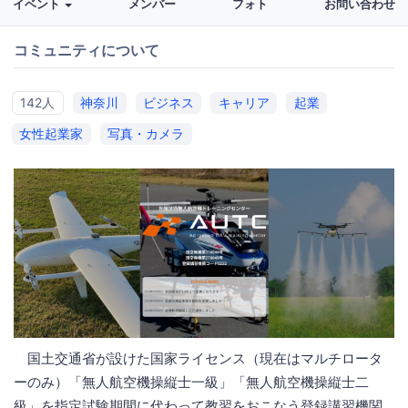
イベント
メンバー
フォト
お問い合わせ
コミュニティについて
142人
神奈川
ビジネス
キャリア
起業
女性起業家
写真・カメラ
国土交通省が設けた国家ライセンス（現在はマルチロータ
ーのみ）「無人航空機操縦士一級」「無人航空機操縦士二
級」を指定試験期間に代わって教習をおこなう登録講習機関