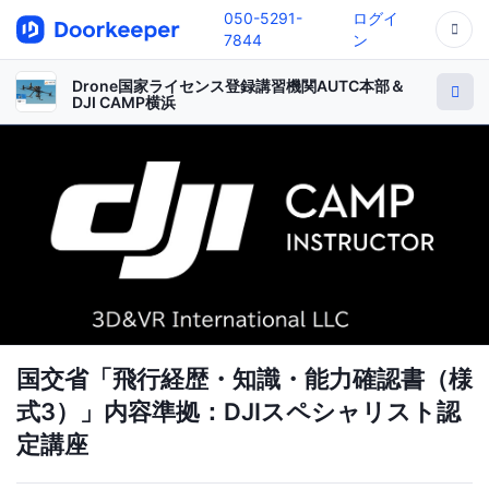
050-5291-
ログイ
7844
ン
Drone国家ライセンス登録講習機関AUTC本部＆
DJI CAMP横浜
国交省「飛行経歴・知識・能力確認書（様
式3）」内容準拠：DJIスペシャリスト認
定講座