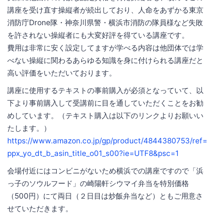
講座を受け直す操縦者が続出しており、人命をあずかる東京
消防庁Drone隊・神奈川県警・横浜市消防の隊員様など失敗
を許されない操縦者にも大変好評を得ている講座です。
費用は非常に安く設定してますが学べる内容は他団体では学
べない操縦に関わるあらゆる知識を身に付けられる講座だと
高い評価をいただいております。
講座に使用するテキストの事前購入が必須となっていて、以
下より事前購入して受講前に目を通していただくことをお勧
めしています。（テキスト購入は以下のリンクよりお願いい
たします。）
https://www.amazon.co.jp/gp/product/4844380753/ref=
ppx_yo_dt_b_asin_title_o01_s00?ie=UTF8&psc=1
会場付近にはコンビニがないため横浜での講座ですので「浜
っ子のソウルフード」の崎陽軒シウマイ弁当を特別価格
（500円）にて両日（２日目は炒飯弁当など）ともご用意さ
せていただきます。