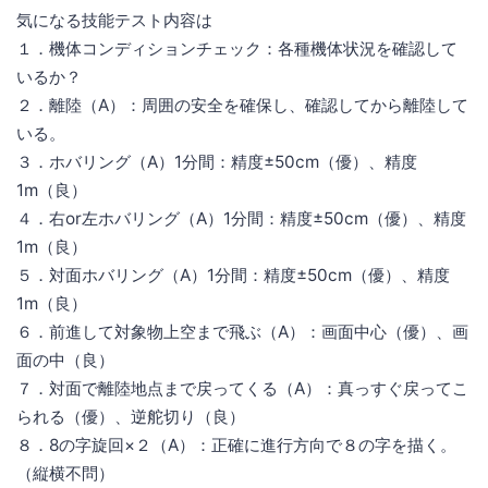
気になる技能テスト内容は
１．機体コンディションチェック：各種機体状況を確認して
いるか？
２．離陸（A）：周囲の安全を確保し、確認してから離陸して
いる。
３．ホバリング（A）1分間：精度±50cm（優）、精度
1m（良）
４．右or左ホバリング（A）1分間：精度±50cm（優）、精度
1m（良）
５．対面ホバリング（A）1分間：精度±50cm（優）、精度
1m（良）
６．前進して対象物上空まで飛ぶ（A）：画面中心（優）、画
面の中（良）
７．対面で離陸地点まで戻ってくる（A）：真っすぐ戻ってこ
られる（優）、逆舵切り（良）
８．8の字旋回×２（A）：正確に進行方向で８の字を描く。
（縦横不問）